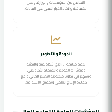
المبتعثين والطلاب الأجانب داخل السودان.
التكامل بين المؤسسات والوزارة، ويعزز
المكتبة الرقمية العالمية
الشفافية واتخاذ القرار المبني على البيانات.
طلب تصريح/إفادة
اشتراك موحد للباحثين للوصول لقواعد البيانات
العالمية (Springer, IEEE, etc).
دخول المكتبة
الجودة والتطوير
تدعم متابعة البرامج الأكاديمية والبحثية
ومؤشرات الجودة والاعتماد الأكاديمي،
وتسهم في تطوير منظومة التعليم العالي ورفع
كفاءة الإنتاج العلمي وتحقيق الاستدامة.
المؤشرات العامة للتعليم العالي