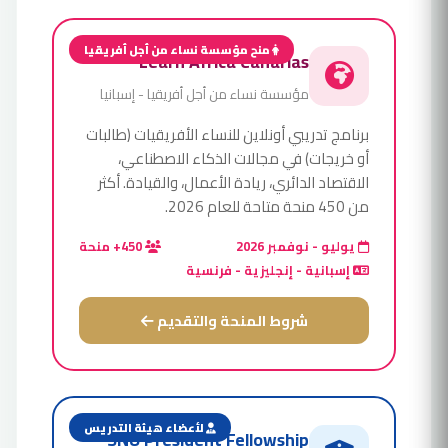
منح مؤسسة نساء من أجل أفريقيا
Learn Africa Canarias
مؤسسة نساء من أجل أفريقيا - إسبانيا
برنامج تدريبي أونلاين للنساء الأفريقيات (طالبات
أو خريجات) في مجالات الذكاء الاصطناعي،
الاقتصاد الدائري، ريادة الأعمال، والقيادة. أكثر
من 450 منحة متاحة للعام 2026.
يوليو - نوفمبر 2026
450+ منحة
إسبانية - إنجليزية - فرنسية
شروط المنحة والتقديم
لأعضاء هيئة التدريس
SNU President Fellowship